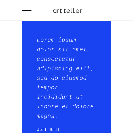
Lorem ipsum
dolor sit amet,
consectetur
adipiscing elit,
sed do eiusmod
tempor
incididunt ut
labore et dolore
magna.
Jeff Wall